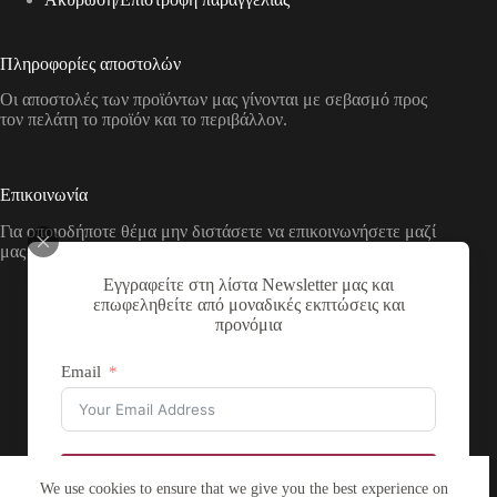
Πληροφορίες αποστολών
Οι αποστολές των προϊόντων μας γίνονται με σεβασμό προς
τον πελάτη το προϊόν και το περιβάλλον.
Επικοινωνία
Για οποιοδήποτε θέμα μην διστάσετε να επικοινωνήσετε μαζί
μας με τους παρακάτω τρόπους
Εγγραφείτε στη λίστα Newsletter μας και
Διεύθυνση:
επωφεληθείτε από μοναδικές εκπτώσεις και
Νικολάου Χάσου 19, ΤΚ 53100, Φλώρινα,
προνόμια
Ελλάδα
Τηλέφωνο:
Email
+30 2385 503290
Email:
theartstore.gr.social@gmail.com
Copyright © 2026 The Art Store - a project by atsompanis
Εγγραφή
We use cookies to ensure that we give you the best experience on