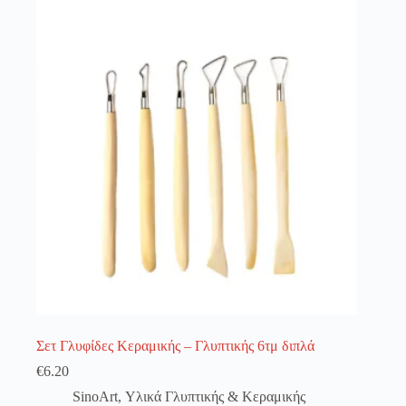
λειτουργία του site. Διαβάστε περισσότερα στο
πολιτική απορρήτου
.
Register
Username or Email Address
Get New Password
← Back to login
Σετ Γλυφίδες Κεραμικής – Γλυπτικής 6τμ διπλά
€
6.20
SinoArt
,
Υλικά Γλυπτικής & Κεραμικής