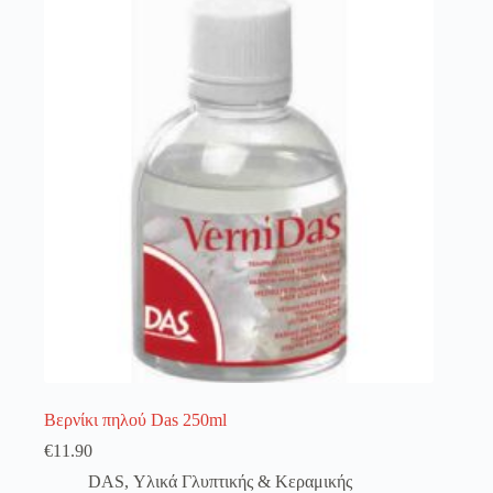
λειτουργία του site. Διαβάστε περισσότερα στο
πολιτική απορρήτου
.
Register
Username or Email Address
Get New Password
← Back to login
Βερνίκι πηλού Das 250ml
€
11.90
DAS
,
Υλικά Γλυπτικής & Κεραμικής