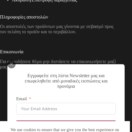
Πληροφορίες αποστολών
Οι αποστολές των προϊόντων μας γίνονται με σεβασμό προς
τον πελάτη το προϊόν και το περιβάλλον.
Επικοινωνία
Για οποιοδήποτε θέμα μην διστάσετε να επικοινωνήσετε μαζί
μας με τους παρακάτω τρόπους
Εγγραφείτε στη λίστα Newsletter μας και
Διεύθυνση:
επωφεληθείτε από μοναδικές εκπτώσεις και
Νικολάου Χάσου 19, ΤΚ 53100, Φλώρινα,
προνόμια
Ελλάδα
Τηλέφωνο:
Email
+30 2385 503290
Email:
theartstore.gr.social@gmail.com
Copyright © 2026 The Art Store - a project by atsompanis
Εγγραφή
We use cookies to ensure that we give you the best experience on