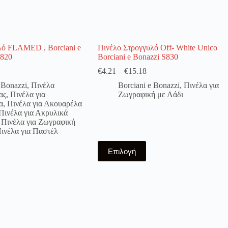
λό FLAMED , Borciani e
Πινέλο Στρογγυλό Off- White Unico
S820
Borciani e Bonazzi S830
€
4.21
–
€
15.18
 Bonazzi
,
Πινέλα
Borciani e Bonazzi
,
Πινέλα για
ας
,
Πινέλα για
Ζωγραφική με Λάδι
α
,
Πινέλα για Ακουαρέλα
Πινέλα για Ακρυλικά
,
Πινέλα για Ζωγραφική
ινέλα για Παστέλ
Αυτό
Επιλογή
το
προϊόν
έχει
πολλαπλές
παραλλαγές.
Οι
επιλογές
μπορούν
να