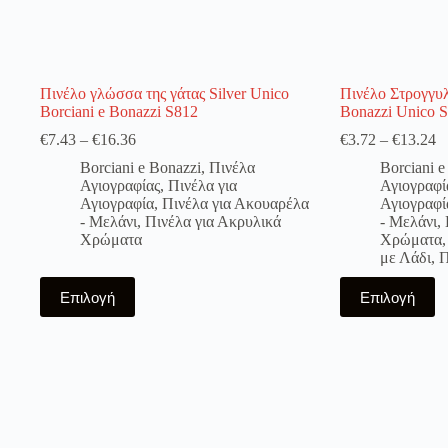
Πινέλο γλώσσα της γάτας Silver Unico
Πινέλο Στρογγυ
Borciani e Bonazzi S812
Bonazzi Unico 
€
7.43
–
€
16.36
€
3.72
–
€
13.24
Borciani e Bonazzi
,
Πινέλα
Borciani e
Αγιογραφίας
,
Πινέλα για
Αγιογραφί
Αγιογραφία
,
Πινέλα για Ακουαρέλα
Αγιογραφί
- Μελάνι
,
Πινέλα για Ακρυλικά
- Μελάνι
,
Χρώματα
Χρώματα
με Λάδι
,
Π
Αυτό
Αυτό
Επιλογή
Επιλογή
το
το
προϊόν
προϊόν
έχει
έχει
πολλαπλές
πολλαπλές
παραλλαγές.
παραλλαγές.
Οι
Οι
επιλογές
επιλογές
μπορούν
μπορούν
να
να