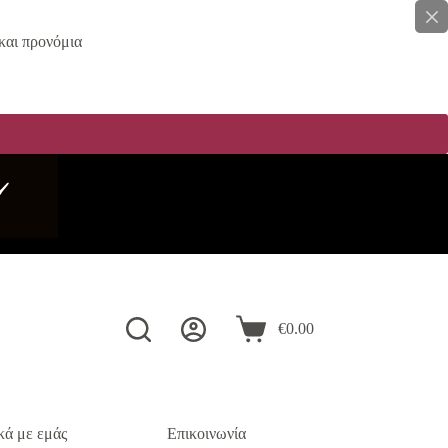
και προνόμια
️
€
0.00
Καλάθι
Αγορών
κά με εμάς
Επικοινωνία