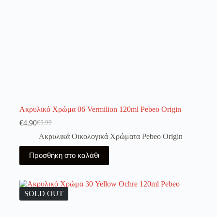
του
προϊόντος
Ακρυλικό Χρώμα 06 Vermilion 120ml Pebeo Origin
€
4.90
€
5.99
Original
Η
price
τρέχουσα
Ακρυλικά Οικολογικά Χρώματα Pebeo Origin
was:
τιμή
€5.99.
είναι:
Προσθήκη στο καλάθι
€4.90.
SOLD OUT