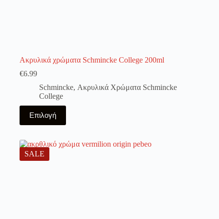
Ακρυλικά χρώματα Schmincke College 200ml
€
6.99
Schmincke
,
Ακρυλικά Χρώματα Schmincke
College
Αυτό
Επιλογή
το
προϊόν
έχει
πολλαπλές
παραλλαγές.
SALE
Οι
επιλογές
μπορούν
να
επιλεγούν
στη
σελίδα