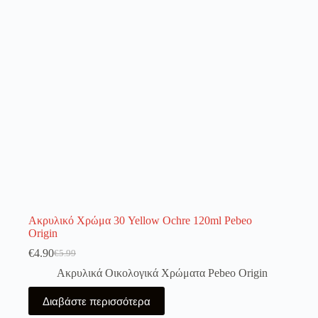
Ακρυλικό Χρώμα 30 Yellow Ochre 120ml Pebeo
Origin
€
4.90
€
5.99
Original
Η
price
τρέχουσα
Ακρυλικά Οικολογικά Χρώματα Pebeo Origin
was:
τιμή
€5.99.
είναι:
Διαβάστε περισσότερα
€4.90.