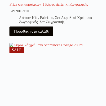
Frida σετ ακρυλικών- Πλήρες starter kit ζωγραφικής
€
49.90
€
59.90
Original
Η
price
τρέχουσα
Artstore Kits
,
Fabriano
,
Σετ Ακρυλικά Χρώματα
was:
τιμή
Ζωγραφικής
,
Σετ Ζωγραφικής
€59.90.
είναι:
€49.90.
Προσθήκη στο καλάθι
SALE