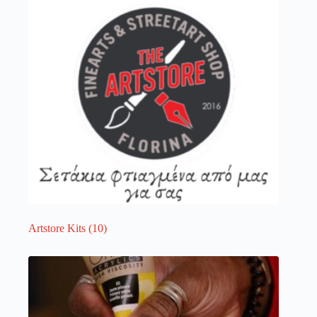
λειτουργία του site. Διαβάστε περισσότερα στο
πολιτική απορρήτου
.
Register
Username or Email Address
Get New Password
← Back to login
Artstore Kits
(10)