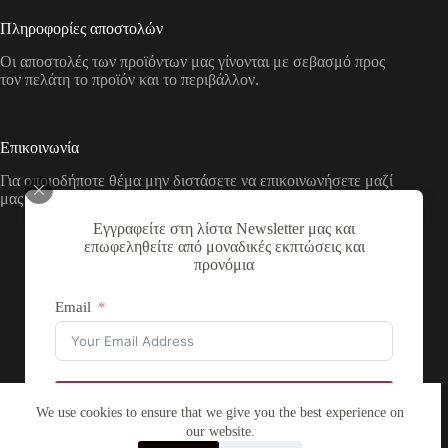
Πληροφορίες αποστολών
Οι αποστολές των προϊόντων μας γίνονται με σεβασμό προς
τον πελάτη το προϊόν και το περιβάλλον.
Επικοινωνία
Για οποιοδήποτε θέμα μην διστάσετε να επικοινωνήσετε μαζί
μας με τους παρακάτω τρόπους
Εγγραφείτε στη λίστα Newsletter μας και
Διεύθυνση:
επωφεληθείτε από μοναδικές εκπτώσεις και
Νικολάου Χάσου 19, ΤΚ 53100, Φλώρινα,
προνόμια
Ελλάδα
Τηλέφωνο:
Email
+30 2385 503290
Email:
theartstore.gr.social@gmail.com
Copyright © 2026 The Art Store - a project by atsompanis
Εγγραφή
We use cookies to ensure that we give you the best experience on
our website.