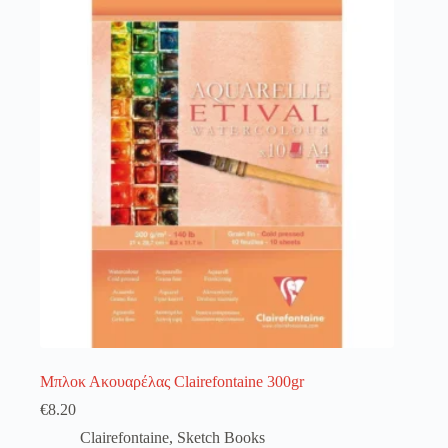
λειτουργία του site. Διαβάστε περισσότερα στο
πολιτική απορρήτου
.
Register
Username or Email Address
Get New Password
← Back to login
Μπλοκ Ακουαρέλας Clairefontaine 300gr
€
8.20
Clairefontaine
,
Sketch Books