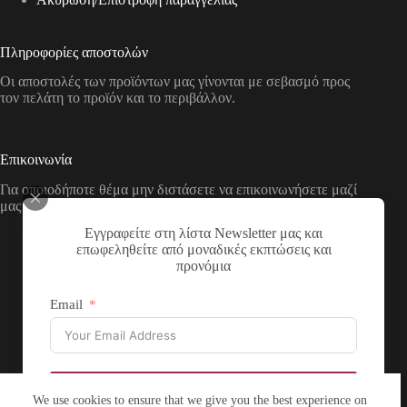
Πληροφορίες αποστολών
Οι αποστολές των προϊόντων μας γίνονται με σεβασμό προς
τον πελάτη το προϊόν και το περιβάλλον.
Επικοινωνία
Για οποιοδήποτε θέμα μην διστάσετε να επικοινωνήσετε μαζί
μας με τους παρακάτω τρόπους
Εγγραφείτε στη λίστα Newsletter μας και
Διεύθυνση:
επωφεληθείτε από μοναδικές εκπτώσεις και
Νικολάου Χάσου 19, ΤΚ 53100, Φλώρινα,
προνόμια
Ελλάδα
Τηλέφωνο:
Email
+30 2385 503290
Email:
theartstore.gr.social@gmail.com
Copyright © 2026 The Art Store - a project by atsompanis
Εγγραφή
We use cookies to ensure that we give you the best experience on